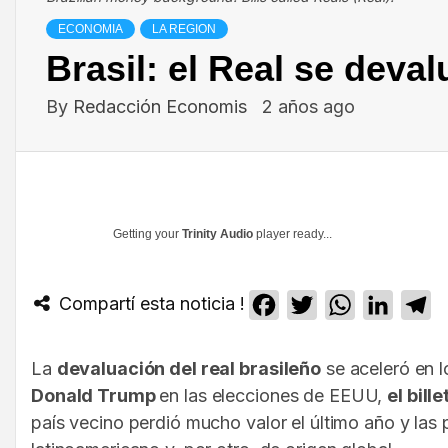
ECONOMIA
LA REGION
Brasil: el Real se deva
By
Redacción Economis
2 años ago
Getting your
Trinity Audio
player ready...
Compartí esta noticia !
Facebook
Twitter
WhatsApp
Linked
T
La
devaluación del real brasileño
se aceleró en l
Donald Trump
en las elecciones de EEUU,
el bill
país vecino perdió mucho valor el último año y las 