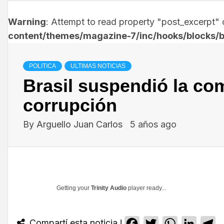
Warning
: Attempt to read property "post_excerpt" o
content/themes/magazine-7/inc/hooks/blocks/b
POLITICA
ULTIMAS NOTICIAS
Brasil suspendió la co
corrupción
By
Arguello Juan Carlos
5 años ago
Getting your
Trinity Audio
player ready...
Compartí esta noticia !
Facebook
Twitter
WhatsApp
Linked
T