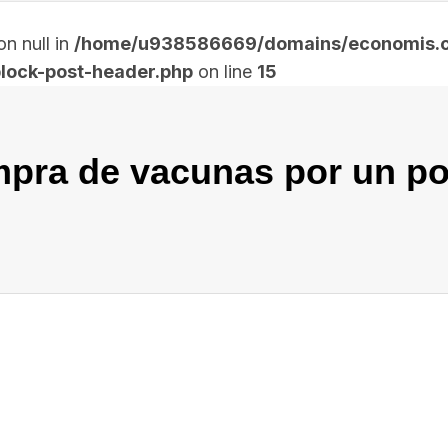
n null in
/home/u938586669/domains/economis.co
lock-post-header.php
on line
15
mpra de vacunas por un po
In
elegram