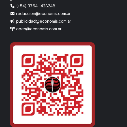
(+54) 3764 -428248
redaccion@economis.com.ar
publicidad@economis.com.ar
open@economis.com.ar