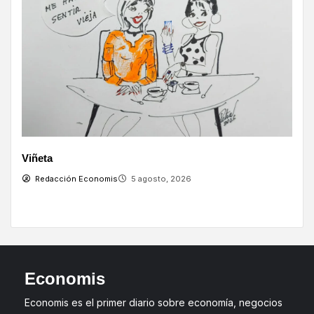
V
Viñeta
Redacción Economis
5 agosto, 2026
Economis
Economis es el primer diario sobre economía, negocios