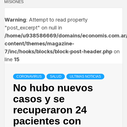
MISIONES
Warning
: Attempt to read property
"post_excerpt" on null in
/home/u938586669/domains/economis.com.ar/
content/themes/magazine-
7/inc/hooks/blocks/block-post-header.php
on
line
15
CORONAVIRUS
SALUD
ULTIMAS NOTICIAS
No hubo nuevos
casos y se
recuperaron 24
pacientes con