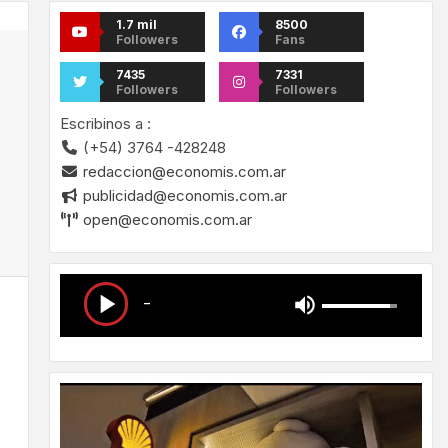
1.7 mil
8500
Followers
Fans
7435
7331
Followers
Followers
Escribinos a :
(+54) 3764 -428248
redaccion@economis.com.ar
publicidad@economis.com.ar
open@economis.com.ar