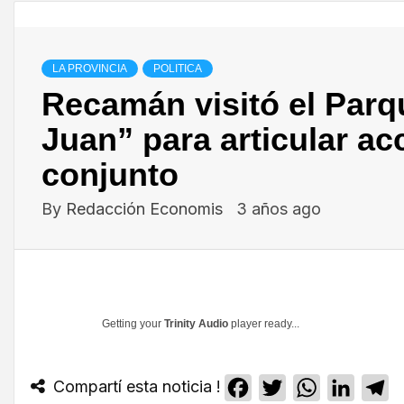
LA PROVINCIA
POLITICA
Recamán visitó el Par
Juan” para articular ac
conjunto
By
Redacción Economis
3 años ago
Getting your
Trinity Audio
player ready...
Compartí esta noticia !
Facebook
Twitter
WhatsApp
Linked
T