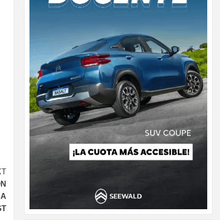
XT
ON
DA
GT