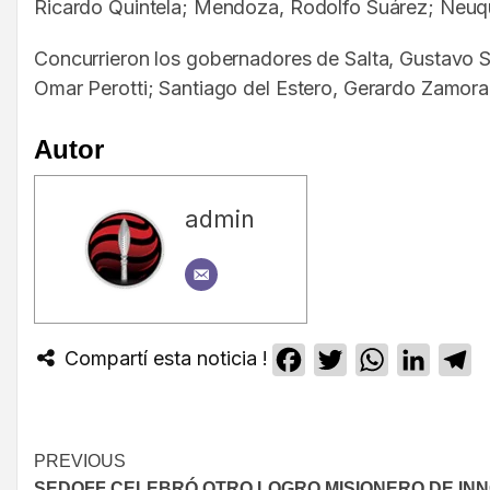
Ricardo Quintela; Mendoza, Rodolfo Suárez; Neuq
Concurrieron los gobernadores de Salta, Gustavo Sá
Omar Perotti; Santiago del Estero, Gerardo Zamora
Autor
admin
Compartí esta noticia !
Facebook
Twitter
WhatsApp
Linked
T
PREVIOUS
SEDOFF CELEBRÓ OTRO LOGRO MISIONERO DE IN