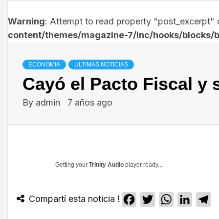
Warning
: Attempt to read property "post_excerpt" o
content/themes/magazine-7/inc/hooks/blocks/b
ECONOMIA
ULTIMAS NOTICIAS
Cayó el Pacto Fiscal y
By
admin
7 años ago
Getting your
Trinity Audio
player ready...
Compartí esta noticia !
Facebook
Twitter
WhatsApp
Linked
T