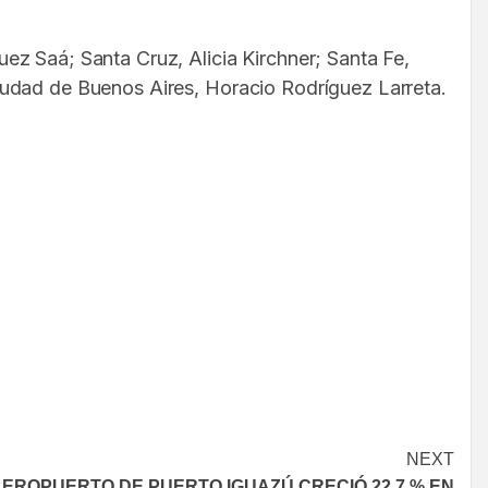
ez Saá; Santa Cruz, Alicia Kirchner; Santa Fe,
iudad de Buenos Aires, Horacio Rodríguez Larreta.
NEXT
AEROPUERTO DE PUERTO IGUAZÚ CRECIÓ 22,7 % EN