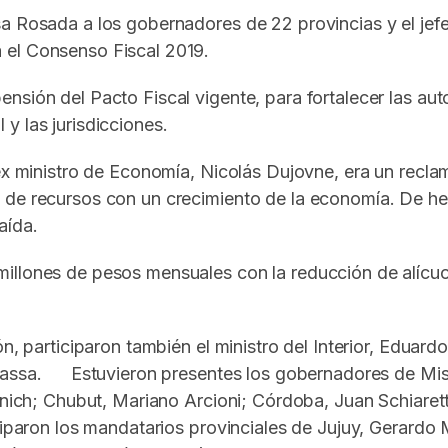
sa Rosada a los gobernadores de 22 provincias y el jef
ra el Consenso Fiscal 2019.
nsión del Pacto Fiscal vigente, para fortalecer las aut
al y las jurisdicciones.
 ex ministro de Economía, Nicolás Dujovne, era un recla
 de recursos con un crecimiento de la economía. De he
aída.
llones de pesos mensuales con la reducción de alícuotas
n, participaron también el ministro del Interior, Eduard
Massa. Estuvieron presentes los gobernadores de Mis
anich; Chubut, Mariano Arcioni; Córdoba, Juan Schiaret
aron los mandatarios provinciales de Jujuy, Gerardo Mo