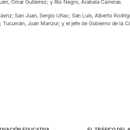
uén, Omar Gutiérrez; y Río Negro, Arabela Carreras.
enz; San Juan, Sergio Uñac; San Luis, Alberto Rodrígu
; Tucumán, Juan Manzur; y el jefe de Gobierno de la C
In
elegram
NOVACIÓN EDUCATIVA
EL TRÁFICO DEL 