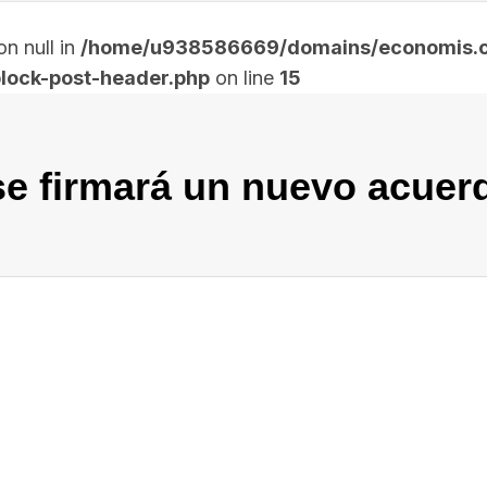
n null in
/home/u938586669/domains/economis.co
lock-post-header.php
on line
15
 se firmará un nuevo acuer
In
elegram