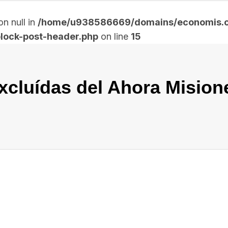
n null in
/home/u938586669/domains/economis.co
lock-post-header.php
on line
15
cluídas del Ahora Mision
In
elegram