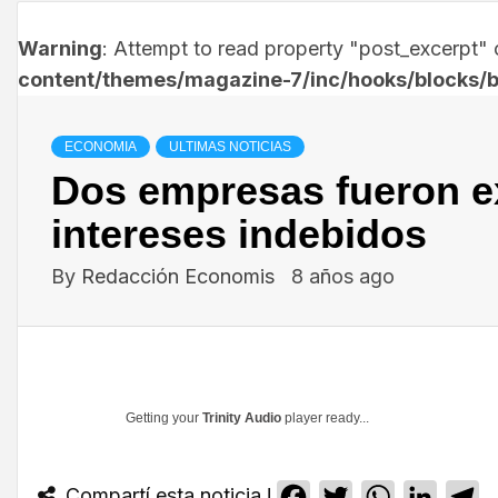
Warning
: Attempt to read property "post_excerpt" o
content/themes/magazine-7/inc/hooks/blocks/b
ECONOMIA
ULTIMAS NOTICIAS
Dos empresas fueron ex
intereses indebidos
By
Redacción Economis
8 años ago
Getting your
Trinity Audio
player ready...
Compartí esta noticia !
Facebook
Twitter
WhatsApp
Linked
T