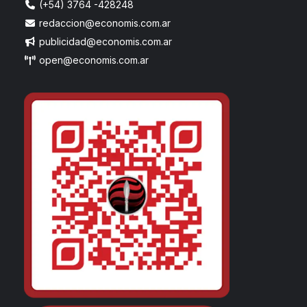
(+54) 3764 -428248
redaccion@economis.com.ar
publicidad@economis.com.ar
open@economis.com.ar