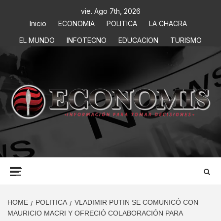
vie. Ago 7th, 2026
Inicio
ECONOMIA
POLITICA
LA CHACRA
EL MUNDO
INFOTECNO
EDUCACION
TURISMO
ECONOMIS
INFORMACIÓN PARA TOMAR DECISIONES
HOME
POLITICA
VLADIMIR PUTIN SE COMUNICÓ CON
MAURICIO MACRI Y OFRECIÓ COLABORACIÓN PARA