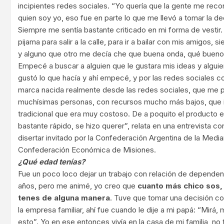
incipientes redes sociales. “Yo quería que la gente me rec
quien soy yo, eso fue en parte lo que me llevó a tomar la d
Siempre me sentía bastante criticado en mi forma de vestir.
pijama para salir a la calle, para ir a bailar con mis amigos, s
y alguno que otro me decía che que buena onda, qué buenos
Empecé a buscar a alguien que le gustara mis ideas y algui
gustó lo que hacía y ahí empecé, y por las redes sociales
marca nacida realmente desde las redes sociales, que me pe
muchísimas personas, con recursos mucho más bajos, que i
tradicional que era muy costoso. De a poquito el producto 
bastante rápido, se hizo querer”, relata en una entrevista c
disertar invitado por la Confederación Argentina de la Medi
Confederación Económica de Misiones.
¿Qué edad tenías?
Fue un poco loco dejar un trabajo con relación de depende
años, pero me animé, yo creo que
cuanto más chico sos
tenes de alguna manera
. Tuve que tomar una decisión co
la empresa familiar, ahí fue cuando le dije a mi papá: “Mirá
esto”. Yo en ese entonces vivía en la casa de mi familia, no