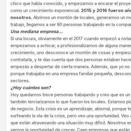
chico que había conocido, y empezamos a encarar el proye
como un crecimiento exponencial.
2015 y 2016 fueron a
nosotros.
Abrimos un montón de locales, generamos un m
trabajo, llegamos a ser 80 personas trabajando en la compañ
Una mediana empresa…
Sí una locura, obviamente en el 2017 cuando empezó a notar
empezamos a achicar, a profesionalizarnos de alguna mane
crecimiento, uno desconoce un montón de cosas y empieza 
contratarla, y te das cuenta que dos personas estaban haci
empezás a despertar de cierta manera. Además, que yo no t
porque trabajaba en una empresa familiar pequeña, descono
sectores.
¿Hoy cuántos son?
Hoy quedamos trece personas trabajando y creo que es u
también terciarizamos lo que fueron los locales. Estamos 
de negocio. Esta crisis es un aprendizaje, abismal, porque 
surfeando la ola de la crisis, pero veo una oportunidad. V
que están atravesando una situación muy difícil. Nosotros
vemos la oportunidad de crecer. Caen empresas que están