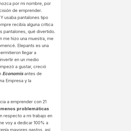
onozca por mi nombre, por
ecisión de emprender.
 Y usaba pantalones tipo
iempre recibía alguna crítica
 pantalones, qué divertido.
en me hizo una muestra, me
 comencé.
Elepants es una
rmitieron llegar a
nvertir en un medio
empezó a gustar, creció
on
Economis
antes de
ana Empresa y la
ncia a emprender con 21
, menos problemáticas
n respecto a mi trabajo en
, me voy a dedicar 100% a
 tenía mayores gastos, así