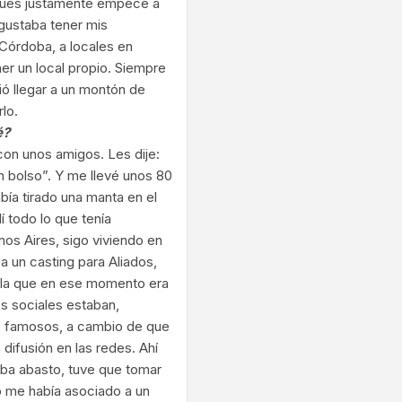
espués justamente empecé a
s gustaba tener mis
Córdoba, a locales en
ner un local propio. Siempre
ió llegar a un montón de
rlo.
é?
con unos amigos. Les dije:
un bolso”. Y me llevé unos 80
bía tirado una manta en el
í todo lo que tenía
nos Aires, sigo viviendo en
a un casting para Aliados,
ó la que en ese momento era
es sociales estaban,
s famosos, a cambio de que
difusión en las redes. Ahí
ba abasto, tuve que tomar
o me había asociado a un