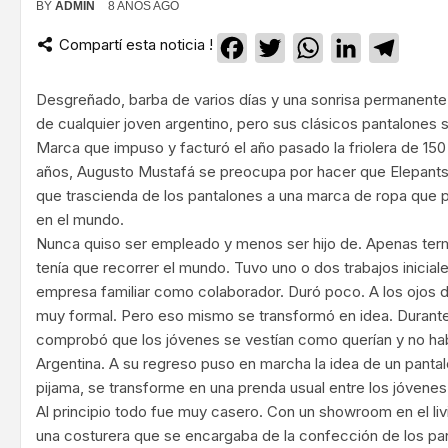
BY
ADMIN
8 AÑOS AGO
Compartí esta noticia !
Facebook
Twitter
WhatsApp
LinkedIn
Teleg
Desgreñado, barba de varios días y una sonrisa permanente.
de cualquier joven argentino, pero sus clásicos pantalones 
Marca que impuso y facturó el año pasado la friolera de 150
años, Augusto Mustafá se preocupa por hacer que Elepants
que trascienda de los pantalones a una marca de ropa que 
en el mundo.
Nunca quiso ser empleado y menos ser hijo de. Apenas ter
tenía que recorrer el mundo. Tuvo uno o dos trabajos iniciale
empresa familiar como colaborador. Duró poco. A los ojos d
muy formal. Pero eso mismo se transformó en idea. Durante
comprobó que los jóvenes se vestían como querían y no hab
Argentina. A su regreso puso en marcha la idea de un panta
pijama, se transforme en una prenda usual entre los jóvenes
Al principio todo fue muy casero. Con un showroom en el li
una costurera que se encargaba de la confección de los pa