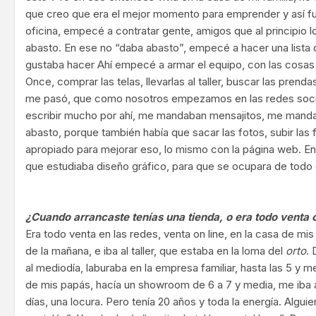
que creo que era el mejor momento para emprender y así fue.
oficina, empecé a contratar gente, amigos que al principio 
abasto. En ese no “daba abasto”, empecé a hacer una list
gustaba hacer Ahí empecé a armar el equipo, con las cosas 
Once, comprar las telas, llevarlas al taller, buscar las prend
me pasó, que como nosotros empezamos en las redes soc
escribir mucho por ahí, me mandaban mensajitos, me manda
abasto, porque también había que sacar las fotos, subir las 
apropiado para mejorar eso, lo mismo con la página web. E
que estudiaba diseño gráfico, para que se ocupara de todo
¿Cuando arrancaste tenías una tienda, o era todo venta o
Era todo venta en las redes, venta on line, en la casa de mi
de la mañana, e iba al taller, que estaba en la loma del
orto
. 
al mediodía, laburaba en la empresa familiar, hasta las 5 y m
de mis papás, hacía un showroom de 6 a 7 y media, me iba a 
días, una locura. Pero tenía 20 años y toda la energía. Algui