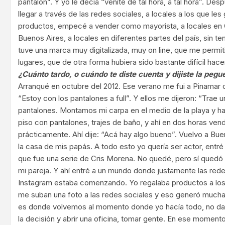
pantalón”. Y yo le decía “venite de tal hora, a tal hora”. D
llegar a través de las redes sociales, a locales a los que le
productos, empecé a vender como mayorista, a locales en 
Buenos Aires, a locales en diferentes partes del país, sin te
tuve una marca muy digitalizada, muy on line, que me permit
lugares, que de otra forma hubiera sido bastante difícil hace
¿Cuánto tardo, o cuándo te diste cuenta y dijiste la pegu
Arranqué en octubre del 2012. Ese verano me fui a Pinamar 
“Estoy con los pantalones a full”. Y ellos me dijeron: “Trae 
pantalones. Montamos mi carpa en el medio de la playa y ha
piso con pantalones, trajes de baño, y ahí en dos horas vend
prácticamente. Ahí dije: “Acá hay algo bueno”. Vuelvo a Bue
la casa de mis papás. A todo esto yo quería ser actor, entré 
que fue una serie de Cris Morena. No quedé, pero sí qued
mi pareja. Y ahí entré a un mundo donde justamente las red
Instagram estaba comenzando. Yo regalaba productos a lo
me suban una foto a las redes sociales y eso generó mucha 
es donde volvemos al momento donde yo hacía todo, no da
la decisión y abrir una oficina, tomar gente. En ese moment