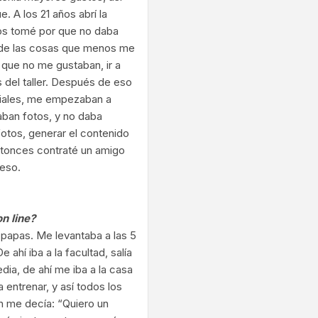
 A los 21 años abrí la
los tomé por que no daba
a de las cosas que menos me
que no me gustaban, ir a
as del taller. Después de eso
iales, me empezaban a
ban fotos, y no daba
fotos, generar el contenido
ntonces contraté un amigo
 eso.
n line?
s papas. Me levantaba a las 5
De ahí iba a la facultad, salía
edia, de ahí me iba a la casa
entrenar, y así todos los
en me decía: “Quiero un