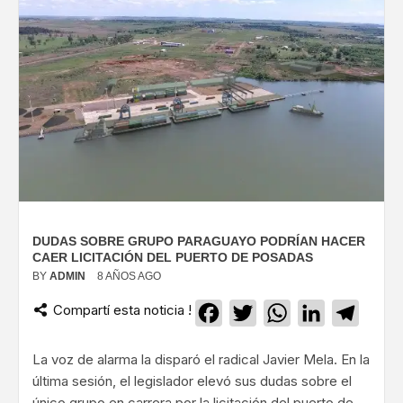
DUDAS SOBRE GRUPO PARAGUAYO PODRÍAN HACER
CAER LICITACIÓN DEL PUERTO DE POSADAS
BY
ADMIN
8 AÑOS AGO
Compartí esta noticia !
Facebook
Twitter
WhatsApp
LinkedIn
Teleg
La voz de alarma la disparó el radical Javier Mela. En la
última sesión, el legislador elevó sus dudas sobre el
único grupo en carrera por la licitación del puerto de