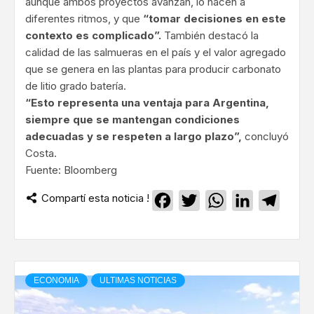
aunque ambos proyectos avanzan, lo hacen a
diferentes ritmos, y que
“tomar decisiones en este
contexto es complicado”.
También destacó la
calidad de las salmueras en el país y el valor agregado
que se genera en las plantas para producir carbonato
de litio grado batería.
“Esto representa una ventaja para Argentina,
siempre que se mantengan condiciones
adecuadas y se respeten a largo plazo”,
concluyó
Costa.
Fuente: Bloomberg
Compartí esta noticia !
Facebook
Twitter
WhatsApp
LinkedIn
Teleg
ECONOMIA
ULTIMAS NOTICIAS