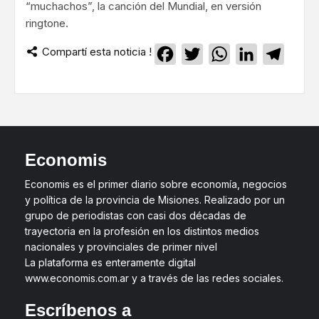
“muchachos”, la canción del Mundial, en versión
ringtone.
Compartí esta noticia !
Facebook
Twitter
WhatsApp
LinkedIn
Teleg
Economis
Economis es el primer diario sobre economía, negocios
y política de la provincia de Misiones. Realizado por un
grupo de periodistas con casi dos décadas de
trayectoria en la profesión en los distintos medios
nacionales y provinciales de primer nivel
La plataforma es enteramente digital
www.economis.com.ar y a través de las redes sociales.
Escríbenos a