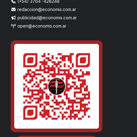
(+54) 3764 -428248
redaccion@economis.com.ar
publicidad@economis.com.ar
open@economis.com.ar