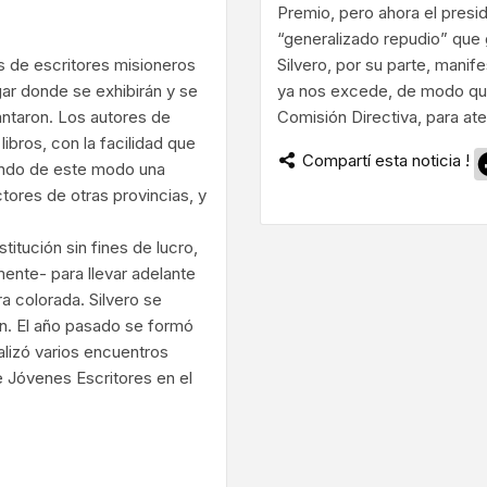
Premio, pero ahora el preside
“generalizado repudio” que g
s de escritores misioneros
Silvero, por su parte, manif
gar donde se exhibirán y se
ya nos excede, de modo qu
antaron. Los autores de
Comisión Directiva, para at
bros, con la facilidad que
Compartí esta noticia !
ntando de este modo una
ctores de otras provincias, y
titución sin fines de lucro,
ente- para llevar adelante
ra colorada. Silvero se
ón. El año pasado se formó
lizó varios encuentros
e Jóvenes Escritores en el
ram