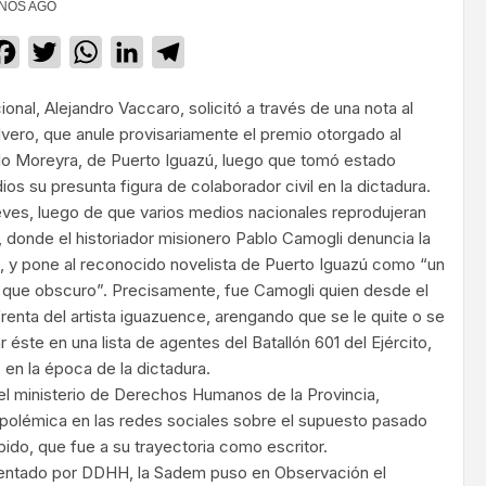
AÑOS AGO
Facebook
Twitter
WhatsApp
LinkedIn
Telegram
ional, Alejandro Vaccaro, solicitó a través de una nota al
Silvero, que anule provisariamente el premio otorgado al
lo Moreyra, de Puerto Iguazú, luego que tomó estado
ios su presunta figura de colaborador civil en la dictadura.
jueves, luego de que varios medios nacionales reprodujeran
2, donde el historiador misionero Pablo Camogli denuncia la
, y pone al reconocido novelista de Puerto Iguazú como “un
 que obscuro”. Precisamente, fue Camogli quien desde el
renta del artista iguazuence, arengando que se le quite o se
ar éste en una lista de agentes del Batallón 601 del Ejército,
 en la época de la dictadura.
l ministerio de Derechos Humanos de la Provincia,
polémica en las redes sociales sobre el supuesto pasado
ido, que fue a su trayectoria como escritor.
entado por DDHH, la Sadem puso en Observación el