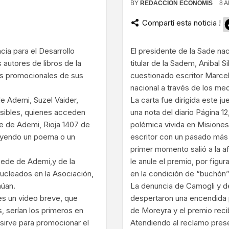
BY
REDACCIÓN ECONOMIS
8 
Compartí esta noticia !
ram
cia para el Desarrollo
El presidente de la Sade nac
autores de libros de la
titular de la Sadem, Anibal 
os promocionales de sus
cuestionado escritor Marce
nacional a través de los med
 de Ademi, Suzel Vaider,
La carta fue dirigida este 
osibles, quienes acceden
una nota del diario Página 1
de de Ademi, Rioja 1407 de
polémica vivida en Misiones
leyendo un poema o un
escritor con un pasado más
primer momento salió a la af
 sede de Ademi,y de la
le anule el premio, por figur
nucleados en la Asociación,
en la condición de “buchón”
núan.
La denuncia de Camogli y de
 es un video breve, que
despertaron una encendida 
, serían los primeros en
de Moreyra y el premio recib
 sirve para promocionar el
Atendiendo al reclamo pres