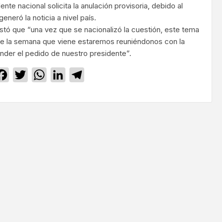
nte nacional solicita la anulación provisoria, debido al
eneró la noticia a nivel país.
estó que “una vez que se nacionalizó la cuestión, este tema
e la semana que viene estaremos reuniéndonos con la
ender el pedido de nuestro presidente”.
Facebook
Twitter
WhatsApp
LinkedIn
Telegram