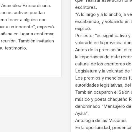
que “realizar este acto homen
 Asamblea Extraordinaria.
escritores.
 socios activos puedan
“A lo largo y a lo ancho, a v
ueno tener a alguien con
escribiendo, y volcando en l
r a un inocente”, expresó.
explicó.
mañana en lugar a confirmar,
Por esto, “es significativo y
 reunión. También invitarían
valorado en la provincia don
su testimonio.
Antes de la premiación, el re
la importancia de este reco
ram
cultural de los escritores d
Legislatura y la voluntad de
Los premios y menciones fu
autoridades legislativas, del
También ocuparon el Salón d
músico y poeta chaqueño Ru
denominado “Mensajero de la
Ayala”.
Antología de las Misiones
En la oportunidad, presenta