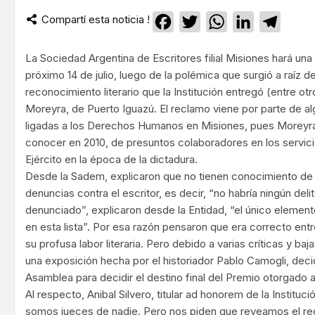
Compartí esta noticia !
Facebook
Twitter
WhatsApp
LinkedIn
Teleg
La Sociedad Argentina de Escritores filial Misiones hará una
próximo 14 de julio, luego de la polémica que surgió a raíz d
reconocimiento literario que la Institución entregó (entre otr
Moreyra, de Puerto Iguazú. El reclamo viene por parte de a
ligadas a los Derechos Humanos en Misiones, pues Moreyra 
conocer en 2010, de presuntos colaboradores en los servicio
Ejército en la época de la dictadura.
Desde la Sadem, explicaron que no tienen conocimiento de
denuncias contra el escritor, es decir, “no habría ningún deli
denunciado”, explicaron desde la Entidad, “el único elemento 
en esta lista”. Por esa razón pensaron que era correcto ent
su profusa labor literaria. Pero debido a varias críticas y baja
una exposición hecha por el historiador Pablo Camogli, dec
Asamblea para decidir el destino final del Premio otorgado 
Al respecto, Anibal Silvero, titular ad honorem de la Institu
somos jueces de nadie. Pero nos piden que reveamos el reco