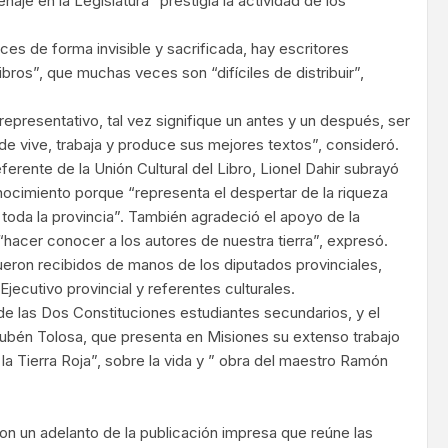
aje en la Legislatura” prestigia la actividad de los
eces de forma invisible y sacrificada, hay escritores
ibros”, que muchas veces son “difíciles de distribuir”,
 representativo, tal vez signifique un antes y un después, ser
de vive, trabaja y produce sus mejores textos”, consideró.
ferente de la Unión Cultural del Libro, Lionel Dahir subrayó
nocimiento porque “representa el despertar de la riqueza
e toda la provincia”. También agradeció el apoyo de la
 “hacer conocer a los autores de nuestra tierra”, expresó.
eron recibidos de manos de los diputados provinciales,
 Ejecutivo provincial y referentes culturales.
e las Dos Constituciones estudiantes secundarios, y el
bén Tolosa, que presenta en Misiones su extenso trabajo
 Tierra Roja”, sobre la vida y ” obra del maestro Ramón
ron un adelanto de la publicación impresa que reúne las