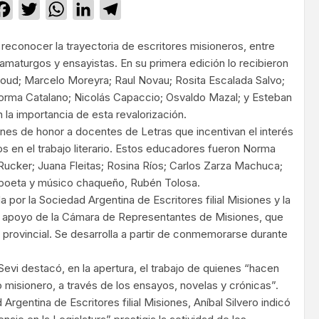
Facebook
Twitter
WhatsApp
LinkedIn
Telegram
a reconocer la trayectoria de escritores misioneros, entre
ramaturgos y ensayistas. En su primera edición lo recibieron
lloud; Marcelo Moreyra; Raul Novau; Rosita Escalada Salvo;
Norma Catalano; Nicolás Capaccio; Osvaldo Mazal; y Esteban
 la importancia de esta revalorización.
es de honor a docentes de Letras que incentivan el interés
os en el trabajo literario. Estos educadores fueron Norma
 Rucker; Juana Fleitas; Rosina Ríos; Carlos Zarza Machuca;
 poeta y músico chaqueño, Rubén Tolosa.
a por la Sociedad Argentina de Escritores filial Misiones y la
on apoyo de la Cámara de Representantes de Misiones, que
 provincial. Se desarrolla a partir de conmemorarse durante
 Sevi destacó, en la apertura, el trabajo de quienes “hacen
to misionero, a través de los ensayos, novelas y crónicas”.
Argentina de Escritores filial Misiones, Aníbal Silvero indicó