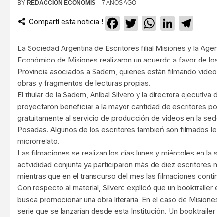
BY
REDACCIÓN ECONOMIS
7 AÑOS AGO
Compartí esta noticia !
Facebook
Twitter
WhatsApp
LinkedIn
Teleg
La Sociedad Argentina de Escritores filial Misiones y la Agen
Económico de Misiones realizaron un acuerdo a favor de los 
Provincia asociados a Sadem, quienes están filmando vide
obras y fragmentos de lecturas propias.
El titular de la Sadem, Anibal Silvero y la directora ejecutiva
proyectaron beneficiar a la mayor cantidad de escritores p
gratuitamente al servicio de producción de videos en la se
Posadas. Algunos de los escritores tambień son filmados 
microrrelato.
Las filmaciones se realizan los días lunes y miércoles en la
actvididad conjunta ya participaron más de diez escritores 
mientras que en el transcurso del mes las filmaciones conti
Con respecto al material, Silvero explicó que un booktrailer
busca promocionar una obra literaria. En el caso de Misiones
serie que se lanzarían desde esta Institución. Un booktrailer