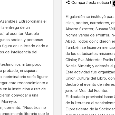
Compartí esta noticia !
ram
El galardón se instituyó par
 Asamblea Extraordinaria el
ellos, poetas, narradores, d
e la entrega de un
Alberto Szretter; Susana Va
os) al escritor Marcelo
Norma Varela de Pfeiffer; 
lgunos socios y personas
Abad. Todos coincidieron en
figura en un listado dado a
También se hicieron mencion
s de Inteligencia del
de los estudiantes misioner
Glinka; Eva Alderete; Evelin
 testimonios ni tampoco
Noelia Nimeth; y además al
to probado, ni siquiera
Esta actividad fue organizad
incriminatorio sería figurar
Unión Cultural del Libro, c
regar este reconocimiento a
declaró el evento de interés
s en la Institución a raíz de
junio el Mes del Escritor.
idieron convocar a una
El diputado provincial Isaac
a Moreyra.
de la literatura el sentimien
ción, comentó: “Nosotros no
El presidente de la Sociedad 
nocimiento literario que le