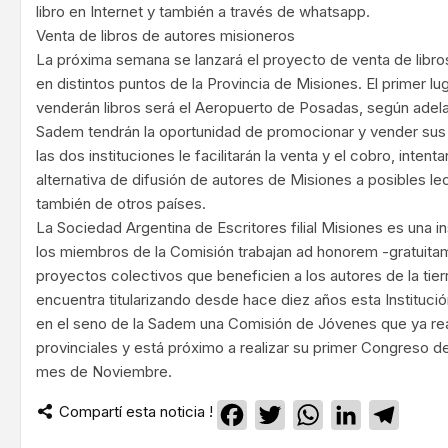
libro en Internet y también a través de whatsapp.
Venta de libros de autores misioneros
La próxima semana se lanzará el proyecto de venta de libro
en distintos puntos de la Provincia de Misiones. El primer lu
venderán libros será el Aeropuerto de Posadas, según adel
Sadem tendrán la oportunidad de promocionar y vender sus li
las dos instituciones le facilitarán la venta y el cobro, inte
alternativa de difusión de autores de Misiones a posibles le
también de otros países.
La Sociedad Argentina de Escritores filial Misiones es una ins
los miembros de la Comisión trabajan ad honorem -gratuitam
proyectos colectivos que beneficien a los autores de la tier
encuentra titularizando desde hace diez años esta Instituci
en el seno de la Sadem una Comisión de Jóvenes que ya rea
provinciales y está próximo a realizar su primer Congreso d
mes de Noviembre.
Compartí esta noticia !
Facebook
Twitter
WhatsApp
LinkedIn
Teleg