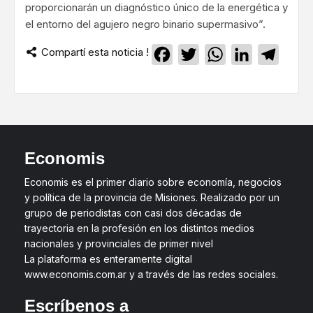
proporcionarán un diagnóstico único de la energética y
el entorno del agujero negro binario supermasivo”.
Compartí esta noticia !
Facebook
Twitter
WhatsApp
LinkedIn
Teleg
Economis
Economis es el primer diario sobre economía, negocios
y política de la provincia de Misiones. Realizado por un
grupo de periodistas con casi dos décadas de
trayectoria en la profesión en los distintos medios
nacionales y provinciales de primer nivel
La plataforma es enteramente digital
www.economis.com.ar y a través de las redes sociales.
Escríbenos a