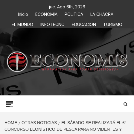
jue. Ago 6th, 2026
Inicio
ECONOMIA
POLITICA
LA CHACRA
EL MUNDO
INFOTECNO
EDUCACION
TURISMO
ECONOMIS
INFORMACIÓN PARA TOMAR DECISIONES
HOME
OTRAS NOTICIAS
EL SÁBADO SE REALIZARÁ EL 6º
CONCURSO LEONÍSTICO DE PESCA PARA NO VIDENTES Y