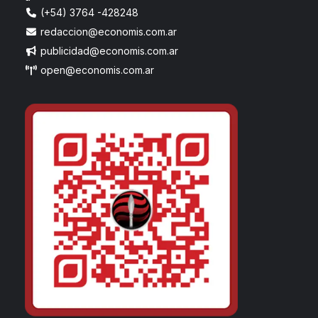
(+54) 3764 -428248
redaccion@economis.com.ar
publicidad@economis.com.ar
open@economis.com.ar