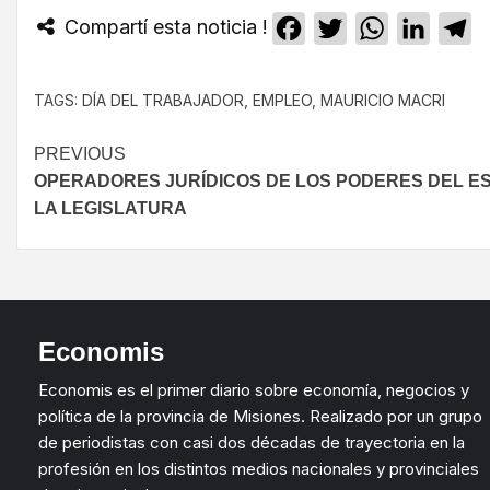
Compartí esta noticia !
Facebook
Twitter
WhatsApp
Linked
T
TAGS:
DÍA DEL TRABAJADOR
,
EMPLEO
,
MAURICIO MACRI
PREVIOUS
OPERADORES JURÍDICOS DE LOS PODERES DEL E
LA LEGISLATURA
Economis
Economis es el primer diario sobre economía, negocios y
política de la provincia de Misiones. Realizado por un grupo
de periodistas con casi dos décadas de trayectoria en la
profesión en los distintos medios nacionales y provinciales