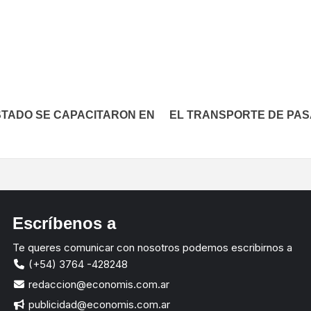
In
elegram
STADO SE CAPACITARON EN
EL TRANSPORTE DE PAS
Escríbenos a
Te queres comunicar con nosotros podemos escribirnos a
(+54) 3764 -428248
redaccion@economis.com.ar
publicidad@economis.com.ar