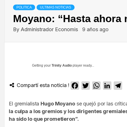
POLITICA
ULTIMAS NOTICIAS
Moyano: “Hasta ahora n
By
Administrador Economis
9 años ago
Getting your
Trinity Audio
player ready...
Compartí esta noticia !
Facebook
Twitter
WhatsApp
Linked
T
El gremialista
Hugo Moyano
se quejó por las críti
la culpa a los gremios y los dirigentes gremiale
ha sido lo que prometieron”.