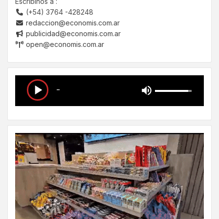
Escribinos a :
(+54) 3764 -428248
redaccion@economis.com.ar
publicidad@economis.com.ar
open@economis.com.ar