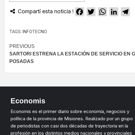
Compartí esta noticia !
Facebook
Twitter
WhatsApp
Linked
T
TAGS:
INFOTECNO
PREVIOUS
SARTORI ESTRENA LA ESTACIÓN DE SERVICIO EN
POSADAS
Economis
Economis es el primer diario sobre economía, negocios y
política de la provincia de Misiones. Realizado por un grupo
de periodistas con casi dos décadas de trayectoria en la
profesión en los distintos medios nacionales y provinciales