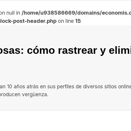
n null in
/home/u938586669/domains/economis.co
lock-post-header.php
on line
15
sas: cómo rastrear y elim
n 10 años atrás en sus perfiles de diversos sitios online
 producen vergüenza.