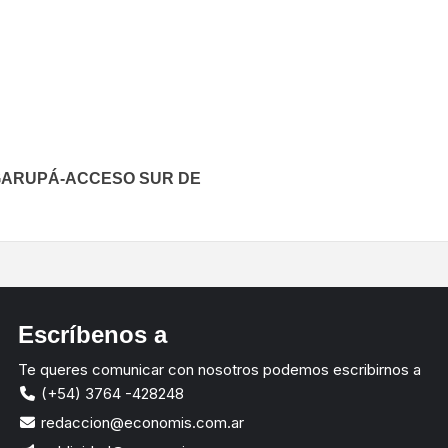
In
elegram
 GARUPÁ-ACCESO SUR DE
Escríbenos a
Te queres comunicar con nosotros podemos escribirnos a
(+54) 3764 -428248
redaccion@economis.com.ar