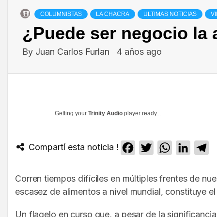
COLUMNISTAS
LA CHACRA
ULTIMAS NOTICIAS
V
¿Puede ser negocio la 
By
Juan Carlos Furlan
4 años ago
Getting your
Trinity Audio
player ready...
Compartí esta noticia !
Facebook
Twitter
WhatsApp
Linked
T
Corren tiempos difíciles en múltiples frentes de n
escasez de alimentos a nivel mundial, constituye e
Un flagelo en curso que, a pesar de la significan