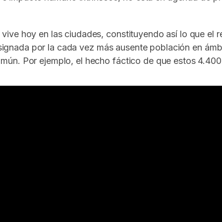
ive hoy en las ciudades, constituyendo así lo que el 
, signada por la cada vez más ausente población en ámbi
ún. Por ejemplo, el hecho fáctico de que estos 4.400.