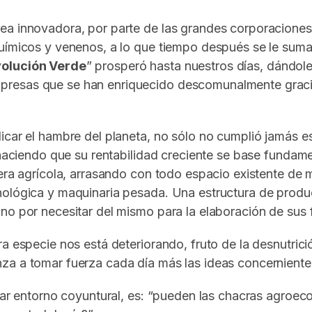
ea innovadora, por parte de las grandes corporaciones 
uímicos y venenos, a lo que tiempo después se le suma,
olución Verde
” prosperó hasta nuestros días, dándo
resas que se han enriquecido descomunalmente gracias 
icar el hambre del planeta, no sólo no cumplió jamás es
, haciendo que su rentabilidad creciente se base fundam
tera agrícola, arrasando con todo espacio existente de 
cnológica y maquinaria pesada. Una estructura de prod
o por necesitar del mismo para la elaboración de sus fe
ra especie nos está deteriorando, fruto de la desnutric
za a tomar fuerza cada día más las ideas concerniente
ular entorno coyuntural, es: “pueden las chacras agroe