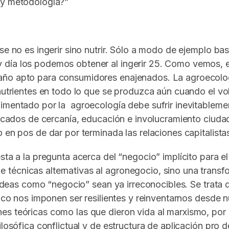
 y metodología?”
se no es ingerir sino nutrir. Sólo a modo de ejemplo ba
 día los podemos obtener al ingerir 25. Como vemos, e
ño apto para consumidores enajenados. La agroecología
nutrientes en todo lo que se produzca aún cuando el vol
limentado por la agroecología debe sufrir inevitableme
 mercados de cercanía, educación e involucramiento ciu
 en pos de dar por terminada las relaciones capitalistas
sta a la pregunta acerca del “negocio” implícito para e
técnicas alternativas al agronegocio, sino una transf
ue ideas como “negocio” sean ya irreconocibles. Se tr
ático nos imponen ser resilientes y reinventarnos desde
es teóricas como las que dieron vida al marxismo, por
losófica conflictual y de estructura de aplicación pro d