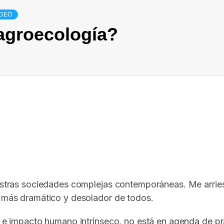
IDEO
agroecología?
In
elegram
uestras sociedades complejas contemporáneas. Me arriesg
l más dramático y desolador de todos.
cia e impacto humano intrínseco, no está en agenda de