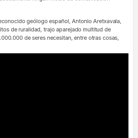
reconocido geólogo español, Antonio Aretxavala,
tos de ruralidad, trajo aparejado multitud de
000.000 de seres necesitan, entre otras cosas,