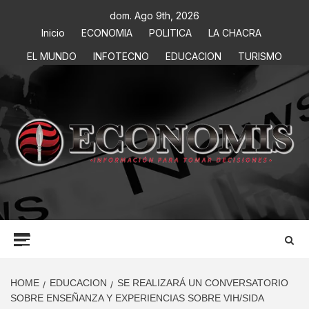
dom. Ago 9th, 2026
Inicio
ECONOMIA
POLITICA
LA CHACRA
EL MUNDO
INFOTECNO
EDUCACION
TURISMO
ECONOMIS
INFORMACIÓN PARA TOMAR DECISIONES
HOME
EDUCACION
SE REALIZARÁ UN CONVERSATORIO
SOBRE ENSEÑANZA Y EXPERIENCIAS SOBRE VIH/SIDA