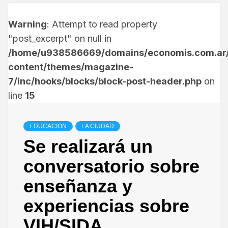
Warning
: Attempt to read property
"post_excerpt" on null in
/home/u938586669/domains/economis.com.ar/
content/themes/magazine-
7/inc/hooks/blocks/block-post-header.php
on
line
15
EDUCACION
LA CIUDAD
Se realizará un
conversatorio sobre
enseñanza y
experiencias sobre
VIH/SIDA