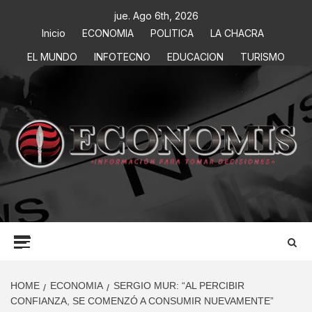
jue. Ago 6th, 2026
Inicio
ECONOMIA
POLITICA
LA CHACRA
EL MUNDO
INFOTECNO
EDUCACION
TURISMO
ECONOMIS
INFORMACIÓN PARA TOMAR DECISIONES
HOME
ECONOMIA
SERGIO MUR: “AL PERCIBIR
CONFIANZA, SE COMENZÓ A CONSUMIR NUEVAMENTE”