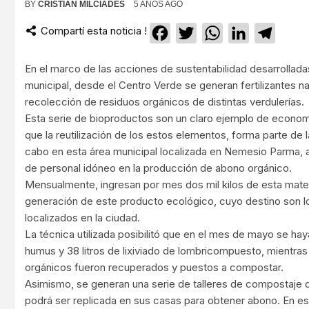
BY
CRISTIAN MILCIADES
5 AÑOS AGO
Compartí esta noticia !
Facebook
Twitter
WhatsApp
LinkedIn
Teleg
En el marco de las acciones de sustentabilidad desarrolladas
municipal, desde el Centro Verde se generan fertilizantes nat
recolección de residuos orgánicos de distintas verdulerías.
Esta serie de bioproductos son un claro ejemplo de economí
que la reutilización de los estos elementos, forma parte de l
cabo en esta área municipal localizada en Nemesio Parma, a
de personal idóneo en la producción de abono orgánico.
Mensualmente, ingresan por mes dos mil kilos de esta materi
generación de este producto ecológico, cuyo destino son l
localizados en la ciudad.
La técnica utilizada posibilitó que en el mes de mayo se ha
humus y 38 litros de lixiviado de lombricompuesto, mientra
orgánicos fueron recuperados y puestos a compostar.
Asimismo, se generan una serie de talleres de compostaje do
podrá ser replicada en sus casas para obtener abono. En est