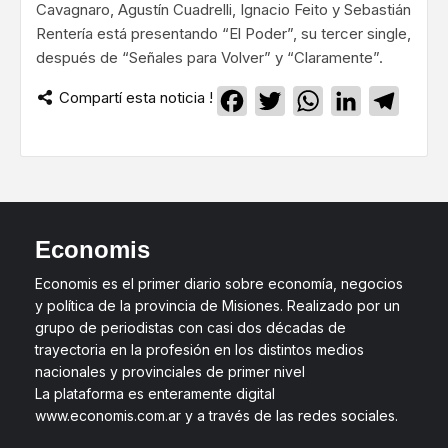
Cavagnaro, Agustín Cuadrelli, Ignacio Feito y Sebastián
Rentería está presentando “El Poder”, su tercer single,
después de “Señales para Volver” y “Claramente”.
Compartí esta noticia !
Facebook
Twitter
WhatsApp
LinkedIn
Teleg
Economis
Economis es el primer diario sobre economía, negocios
y política de la provincia de Misiones. Realizado por un
grupo de periodistas con casi dos décadas de
trayectoria en la profesión en los distintos medios
nacionales y provinciales de primer nivel
La plataforma es enteramente digital
www.economis.com.ar y a través de las redes sociales.