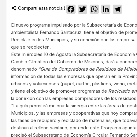
Compartí esta noticia !
Facebook
Twitter
WhatsApp
LinkedIn
Teleg
El nuevo programa impulsado por la Subsecretaría de Econom
ambientalista Fernando Santacruz, tiene el objetivo de pr
Reciclaje en los Municipios, y su conexión con las empres
que se recolecten.
Este miércoles 10 de Agosto la Subsecretaría de Economía Ci
Cambio Climático del Gobierno de Misiones, dará a conoce
denominado
“Guía de Compradores de Residuos de Misio
información de todas las empresas que operan en la Provi
urbanos y voluminosos (papel, cartón, plásticos, vidrio, met
y tiene el objetivo de promover programas de
Reciclado en
la conexión con las empresas compradores de los residuos
“La guía permitirá mejorar la sinergia entre las áreas de ges
Municipios, y las empresas y cooperativas que hoy compra
las tasas de recupero y reciclado de materiales, que todaví
destinan al relleno sanitario, por ende este Programa apun
precisó el Subsecretario de Economía Circular Fernando Sa