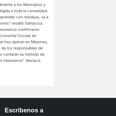
lmente a los Municipios y
irigida a toda la comunidad.
mprender con residuos, va a
smos” resaltó Santacruz.
misioneros confirmaron
 Economía Circular en
que hoy operan en Misiones,
s de los responsables de
es contarán su método de
os misioneros” destacó.
ram
Escríbenos a