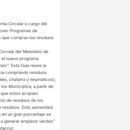
ram
ía Circular a cargo del
omover Programas de
as que compran los residuos
rcular del Ministerio de
r el nuevo programa
nes”
. Esta Guía reúne la
ncia comprando residuos
ales, chatarra y neumáticos),
 los Municipios
, a partir de
 que estos acopien.
tión de residuos de los
n residuos. Esto aumentará
a en un gran porcentaje se
ta a generar empleos verdes”
ntacruz.