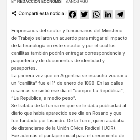
BY
REDACCIÓN ECONOMIS
8 AÑOS AGO
Compartí esta noticia !
Facebook
Twitter
WhatsApp
LinkedIn
Teleg
Empresarios del sector y funcionarios del Ministerio
de Trabajo sellaron un acuerdo para mitigar el impacto
de la tecnología en este secctor y por el cual los
canillitas también podrán entregar correspondencia y
paquetería y de documentos de identidad y
pasaportes.
La primera vez que en Argentina se escuchó vocear a
un “canillita” fue el 1° de enero de 1898. En las calles
rosarinas se sintió ese día el “compre La República”,
“La República, a medio peso”.
Se trataba de la forma en que se le daba publicidad al
diario que había aparecido ese día en Rosario y que
fue fundado por Lisandro De la Torre, quien acababa
de distanciarse de la Unión Cívica Radical (UCR).
Fue además el puntapié inicial para el crecimiento de