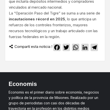
que incluiría depósitos intermedios y compradores
vinculados al mercado nacional.
La “Operación Paso del Tigre” se suma a una serie de
incautaciones récord en 2025
, lo que anticipa un
refuerzo de los controles fronterizos, mayores
recursos tecnológicos y un trabajo articulado con las
fuerzas federales en la región.
Compartí esta noticia !
Facebook
Twitter
WhatsApp
LinkedIn
Teleg
Economis
Economis es el primer diario sobre economía, negocios
y política de la provincia de Misiones. Realizado por un
grupo de periodistas con casi dos décadas de
trayectoria en la profesión en los distintos medios