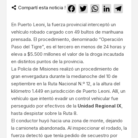
Compartí esta noticia !
Facebook
Twitter
WhatsApp
LinkedIn
Teleg
En Puerto Leoni, la fuerza provincial interceptó un
vehículo robado cargado con 49 bultos de marihuana
prensada. El procedimiento, denominado “Operación
Paso del Tigre”, es el tercero en menos de 24 horas y
eleva a $5.500 millones el valor de la droga incautada
en distintos puntos de la provincia.
La Policía de Misiones realizó un procedimiento de
gran envergadura durante la medianoche del 10 de
septiembre en la Ruta Nacional N.º 12, a la altura del
kilómetro 1.449 en jurisdicción de Puerto Leoni. Allí, un
vehículo que intentó evadir un control vehicular fue
perseguido por efectivos de la
Unidad Regional IX
,
hasta despistar sobre la Ruta 8.
El conductor huyó hacia una zona de monte, dejando
la camioneta abandonada. Al inspeccionar el rodado, la
fuerza detectó que tenía pedido de secuestro por