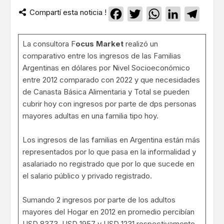
Compartí esta noticia !
Facebook
Twitter
WhatsApp
LinkedIn
Teleg
La consultora F
ocus Market
realizó un
comparativo entre los ingresos de las Familias
Argentinas en dólares por Nivel Socioeconómico
entre 2012 comparado con 2022 y que necesidades
de Canasta Básica Alimentaria y Total se pueden
cubrir hoy con ingresos por parte de dps personas
mayores adultas en una familia tipo hoy.
Los ingresos de las familias en Argentina están más
representados por lo que pasa en la informalidad y
asalariado no registrado que por lo que sucede en
el salario público y privado registrado.
Sumando 2 ingresos por parte de los adultos
mayores del Hogar en 2012 en promedio percibían
USD 8373, USD 1957 y USD 1231 respectivamente.