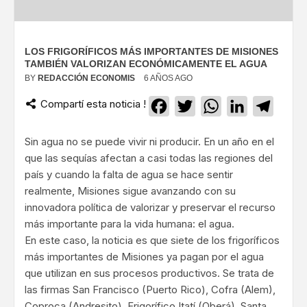
LOS FRIGORÍFICOS MÁS IMPORTANTES DE MISIONES
TAMBIÉN VALORIZAN ECONÓMICAMENTE EL AGUA
BY
REDACCIÓN ECONOMIS
6 AÑOS AGO
Compartí esta noticia !
Facebook
Twitter
WhatsApp
LinkedIn
Teleg
Sin agua no se puede vivir ni producir. En un año en el
que las sequías afectan a casi todas las regiones del
país y cuando la falta de agua se hace sentir
realmente, Misiones sigue avanzando con su
innovadora política de valorizar y preservar el recurso
más importante para la vida humana: el agua.
En este caso, la noticia es que siete de los frigoríficos
más importantes de Misiones ya pagan por el agua
que utilizan en sus procesos productivos. Se trata de
las firmas San Francisco (Puerto Rico), Cofra (Alem),
Coproca (Andresito), Frigorífico Itatí (Oberá), Santa