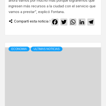
ahora vamos por mucho más porque lograremos que
ingresen más recursos a la ciudad con el servicio que
vamos a prestar”, explicó Fontana.
Compartí esta noticia !
Facebook
Twitter
WhatsApp
LinkedIn
Teleg
ECONOMIA
ULTIMAS NOTICIAS