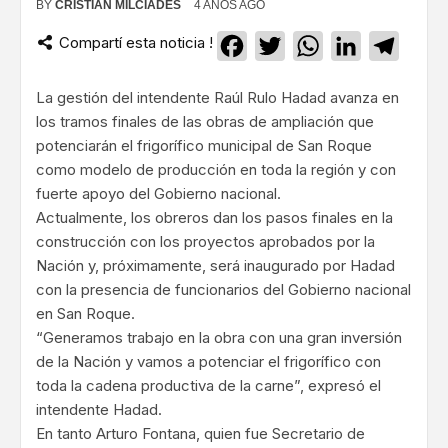
BY
CRISTIAN MILCIADES
4 AÑOS AGO
Compartí esta noticia !
Facebook
Twitter
WhatsApp
LinkedIn
Teleg
La gestión del intendente Raúl Rulo Hadad avanza en
los tramos finales de las obras de ampliación que
potenciarán el frigorífico municipal de San Roque
como modelo de producción en toda la región y con
fuerte apoyo del Gobierno nacional.
Actualmente, los obreros dan los pasos finales en la
construcción con los proyectos aprobados por la
Nación y, próximamente, será inaugurado por Hadad
con la presencia de funcionarios del Gobierno nacional
en San Roque.
“Generamos trabajo en la obra con una gran inversión
de la Nación y vamos a potenciar el frigorífico con
toda la cadena productiva de la carne”, expresó el
intendente Hadad.
En tanto Arturo Fontana, quien fue Secretario de