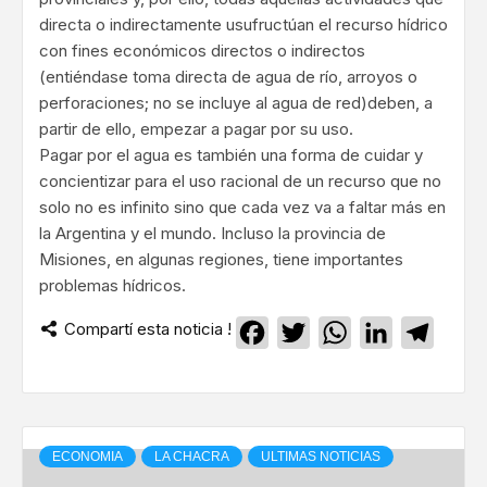
directa o indirectamente usufructúan el recurso hídrico
con fines económicos directos o indirectos
(entiéndase toma directa de agua de río, arroyos o
perforaciones; no se incluye al agua de red)deben, a
partir de ello, empezar a pagar por su uso.
Pagar por el agua es también una forma de cuidar y
concientizar para el uso racional de un recurso que no
solo no es infinito sino que cada vez va a faltar más en
la Argentina y el mundo. Incluso la provincia de
Misiones, en algunas regiones, tiene importantes
problemas hídricos.
Compartí esta noticia !
Facebook
Twitter
WhatsApp
LinkedIn
Teleg
ECONOMIA
LA CHACRA
ULTIMAS NOTICIAS