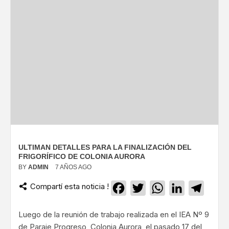
ULTIMAN DETALLES PARA LA FINALIZACIÓN DEL
FRIGORÍFICO DE COLONIA AURORA
BY
ADMIN
7 AÑOS AGO
Compartí esta noticia !
Facebook
Twitter
WhatsApp
LinkedIn
Teleg
Luego de la reunión de trabajo realizada en el IEA Nº 9
de Paraje Progreso, Colonia Aurora, el pasado 17 del