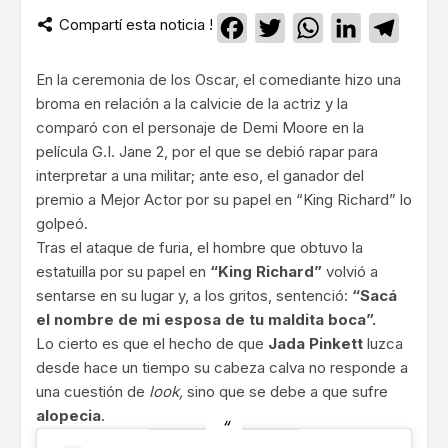
Compartí esta noticia !
Facebook
Twitter
WhatsApp
LinkedIn
Teleg
En la ceremonia de los Oscar, el comediante hizo una
broma en relación a la calvicie de la actriz y la
comparó con el personaje de Demi Moore en la
película G.I. Jane 2, por el que se debió rapar para
interpretar a una militar; ante eso, el ganador del
premio a Mejor Actor por su papel en “King Richard” lo
golpeó.
Tras el ataque de furia, el hombre que obtuvo la
estatuilla por su papel en
“King Richard”
volvió a
sentarse en su lugar y, a los gritos, sentenció:
“Sacá
el nombre de mi esposa de tu maldita boca”.
Lo cierto es que el hecho de que
Jada Pinkett
luzca
desde hace un tiempo su cabeza calva no responde a
una cuestión de
look,
sino que se debe a que sufre
alopecia
.