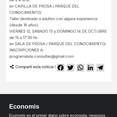
en CAPILLA DE PROSA / PARQUE DEL
CONOCIMIENTO/
Taller destinado a adultos con alguna experiencia
(desde 16 años)
VIERNES 12, SÁBADO 13 y DOMINGO 14 DE OCTUBRE
de 15 a 17:30 hs.
en SALA DE PROSA / PARQUE DEL CONOCIMIENTO/
INSCRIPCIONES A:
programalate.consultas@gmail.com
Compartí esta noticia !
Facebook
Twitter
WhatsApp
LinkedIn
Teleg
Economis
Economis es el primer diario sobre economía, negocios