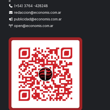
a
(+54) 3764 -428248
redaccion@economis.com.ar
publicidad@economis.com.ar
open@economis.com.ar