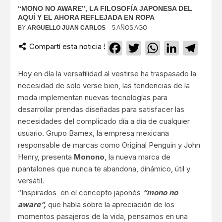
“MONO NO AWARE”, LA FILOSOFÍA JAPONESA DEL
AQUÍ Y EL AHORA REFLEJADA EN ROPA
BY
ARGUELLO JUAN CARLOS
5 AÑOS AGO
Compartí esta noticia !
Facebook
Twitter
WhatsApp
LinkedIn
Teleg
Hoy en día la versatilidad al vestirse ha traspasado la
necesidad de solo verse bien, las tendencias de la
moda implementan nuevas tecnologías para
desarrollar prendas diseñadas para satisfacer las
necesidades del complicado día a día de cualquier
usuario. Grupo Bamex, la empresa mexicana
responsable de marcas como Original Penguin y John
Henry, presenta
Monono
, la nueva marca de
pantalones que nunca te abandona, dinámico, útil y
versátil.
“Inspirados en el concepto japonés
“mono no
aware”,
que habla sobre la apreciación de los
momentos pasajeros de la vida, pensamos en una