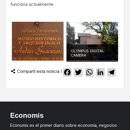
funciona actualmente.
OLYMPUS DIGITAL
CAMERA
Compartí esta noticia !
Facebook
Twitter
WhatsApp
LinkedIn
Teleg
Economis
Economis es el primer diario sobre economía, negocios