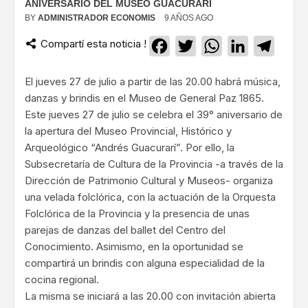
ANIVERSARIO DEL MUSEO GUACURARÍ
BY
ADMINISTRADOR ECONOMIS
9 AÑOS AGO
Compartí esta noticia !
Facebook
Twitter
WhatsApp
LinkedIn
Teleg
El jueves 27 de julio a partir de las 20.00 habrá música,
danzas y brindis en el Museo de General Paz 1865.
Este jueves 27 de julio se celebra el 39° aniversario de
la apertura del Museo Provincial, Histórico y
Arqueológico “Andrés Guacurarí”. Por ello, la
Subsecretaría de Cultura de la Provincia -a través de la
Dirección de Patrimonio Cultural y Museos- organiza
una velada folclórica, con la actuación de la Orquesta
Folclórica de la Provincia y la presencia de unas
parejas de danzas del ballet del Centro del
Conocimiento. Asimismo, en la oportunidad se
compartirá un brindis con alguna especialidad de la
cocina regional.
La misma se iniciará a las 20.00 con invitación abierta