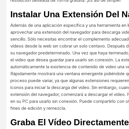
resolución deseada de forma gratuita. ¡Es así de simple!
Instalar Una Extensión Del 
Además de una aplicación específica y una herramienta en 
aprovechar una extensión del navegador para descarga vide
sencillo. Sólo necesitas encontrar el complemento adecuad
vídeos desde la web sin cobrar un solo centavo. Después de
su navegador predeterminado. Una vez que haya terminado, a
el video que desea guardar para usarlo sin conexión. La exte
automáticamente la existencia de contenido de video una v
Rápidamente mostrará una ventana emergente pidiéndole qu
proceso puede variar, ya que algunas extensiones requieren
íconos para iniciar la descarga del video. Sin embargo, cuand
extensión del navegador, comenzará a descargar el vídeo. P
en su PC para usarlo sin conexión. Puede compartirlo con otr
fines de edición y remezcla.
Graba El Vídeo Directament