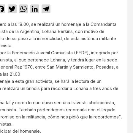
Facebook
Twitter
WhatsApp
LinkedIn
Telegram
ero a las 18.00, se realizará un homenaje a la Comandanta
sta de la Argentina, Lohana Berkins, con motivo de
io de su paso a la inmortalidad, de esta histórica militante
onista.
por la Federación Juvenil Comunista (FEDE), integrada por
unista, al que pertenece Lohana, y tendrá lugar en la sede
General Paz 1670, entre San Martín y Sarmiento, Posadas, a
a las 21.00
naje a esta gran activista, se hará la lectura de un
 realizará un brindis para recordar a Lohana a tres años de
tal y como lo que quiso ser: una travesti, abolicionista,
 comunista. También pretendemos recordarla con el legado
romiso en la militancia, cómo nos pidió que la recordemos”,
istas.
ticipar del homenaje.