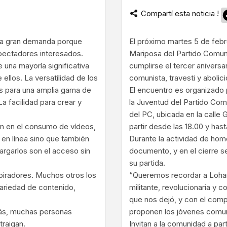
Compartí esta noticia !
ram
una gran demanda porque
El próximo martes 5 de febr
pectadores interesados.
Mariposa del Partido Comuni
 una mayoría significativa
cumplirse el tercer aniversar
llos. La versatilidad de los
comunista, travesti y abolici
os para una amplia gama de
El encuentro es organizado 
a facilidad para crear y
la Juventud del Partido Com
del PC, ubicada en la calle 
san en el consumo de vídeos,
partir desde las 18.00 y hast
 en línea sino que también
Durante la actividad de home
argarlos son el acceso sin
documento, y en el cierre se
su partida.
piradores. Muchos otros los
“Queremos recordar a Lohana 
ariedad de contenido,
militante, revolucionaria y
que nos dejó, y con el comp
ás, muchas personas
proponen los jóvenes comun
traigan.
Invitan a la comunidad a par