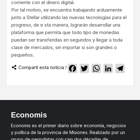
corriente con el dinero digital.
Por tal motivo, se encuentra trabajando arduamente
junto a Stellar utilizando las nuevas tecnologías para el
progreso, de e sta manera, lograrán desarrollar una
plataforma que permita que todo tipo de monedas
puedan ser transferidas en segundos y llegar a toda
clase de mercados, sin importar si son grandes o
pequeños.
Compartí esta noticia !
Facebook
Twitter
WhatsApp
LinkedIn
Teleg
Economis
Economis es el primer diario sobre economía, negocios
y política de la provincia de Misiones. Realizado por un
grupo de periodistas con casi dos décadas de