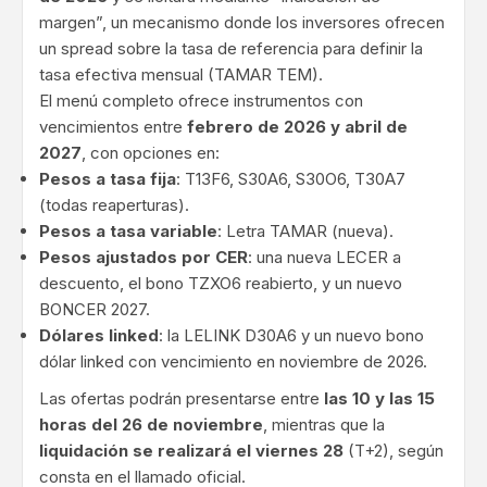
margen”, un mecanismo donde los inversores ofrecen
un spread sobre la tasa de referencia para definir la
tasa efectiva mensual (TAMAR TEM).
El menú completo ofrece instrumentos con
vencimientos entre
febrero de 2026 y abril de
2027
, con opciones en:
Pesos a tasa fija
: T13F6, S30A6, S30O6, T30A7
(todas reaperturas).
Pesos a tasa variable
: Letra TAMAR (nueva).
Pesos ajustados por CER
: una nueva LECER a
descuento, el bono TZXO6 reabierto, y un nuevo
BONCER 2027.
Dólares linked
: la LELINK D30A6 y un nuevo bono
dólar linked con vencimiento en noviembre de 2026.
Las ofertas podrán presentarse entre
las 10 y las 15
horas del 26 de noviembre
, mientras que la
liquidación se realizará el viernes 28
(T+2), según
consta en el llamado oficial.