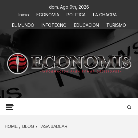
dom. Ago 9th, 2026
Inicio
ECONOMIA
POLITICA
LA CHACRA
EL MUNDO
INFOTECNO
EDUCACION
TURISMO
ECONOMIS
INFORMACIÓN PARA TOMAR DECISIONES
HOME
BLOG
TASA BADLAR