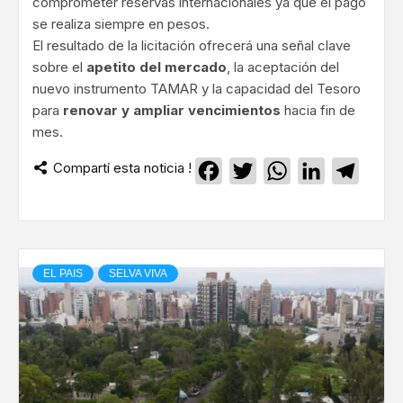
comprometer reservas internacionales ya que el pago
se realiza siempre en pesos.
El resultado de la licitación ofrecerá una señal clave
sobre el
apetito del mercado
, la aceptación del
nuevo instrumento TAMAR y la capacidad del Tesoro
para
renovar y ampliar vencimientos
hacia fin de
mes.
Compartí esta noticia !
Facebook
Twitter
WhatsApp
LinkedIn
Teleg
EL PAIS
SELVA VIVA