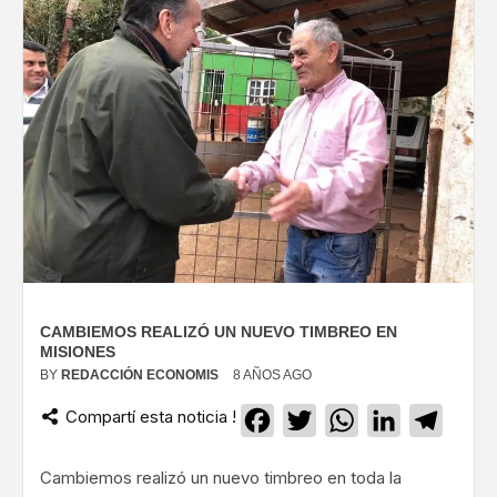
CAMBIEMOS REALIZÓ UN NUEVO TIMBREO EN
MISIONES
BY
REDACCIÓN ECONOMIS
8 AÑOS AGO
Compartí esta noticia !
Facebook
Twitter
WhatsApp
LinkedIn
Teleg
Cambiemos realizó un nuevo timbreo en toda la