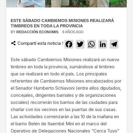
ESTE SÁBADO CAMBIEMOS MISIONES REALIZARÁ
TIMBREOS EN TODA LA PROVINCIA
BY
REDACCIÓN ECONOMIS
8 AÑOS AGO
Compartí esta noticia !
Facebook
Twitter
WhatsApp
LinkedIn
Teleg
Este sábado Cambiemos Misiones realizará un nuevo
timbreo en toda la provincia, sumándose al timbreo
que se realizará en todo el país. Los principales
referentes de Cambiemos Misiones encabezados por
el Senador Humberto Schiavoni (entre ellos diputados,
concejales, dirigentes barriales y de organizaciones
sociales) recorrerán los barrios de las ciudades para
charlar con los vecinos en las puertas de sus casas.
Las actividades comenzarán a las 10 de la mañana en
el barrio Belén de Itaembé Miní en el marco del
Operativo de Delegaciones Nacionales “Cerca Tuyo”