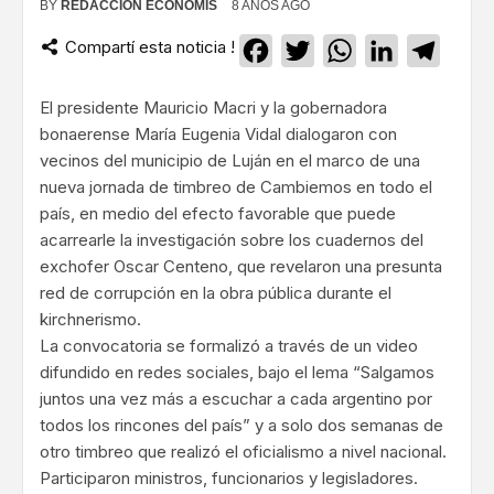
BY
REDACCIÓN ECONOMIS
8 AÑOS AGO
Compartí esta noticia !
Facebook
Twitter
WhatsApp
LinkedIn
Teleg
El presidente Mauricio Macri y la gobernadora
bonaerense María Eugenia Vidal dialogaron con
vecinos del municipio de Luján en el marco de una
nueva jornada de timbreo de Cambiemos en todo el
país, en medio del efecto favorable que puede
acarrearle la investigación sobre los cuadernos del
exchofer Oscar Centeno, que revelaron una presunta
red de corrupción en la obra pública durante el
kirchnerismo.
La convocatoria se formalizó a través de un video
difundido en redes sociales, bajo el lema “Salgamos
juntos una vez más a escuchar a cada argentino por
todos los rincones del país” y a solo dos semanas de
otro timbreo que realizó el oficialismo a nivel nacional.
Participaron ministros, funcionarios y legisladores.