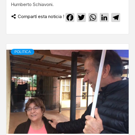
Humberto Schiavoni.
Compartí esta noticia !
Facebook
Twitter
WhatsApp
LinkedIn
Teleg
POLITICA