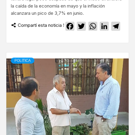
la caída de la economía en mayo y la inflación
alcanzara un pico de 3,7% en junio.
Compartí esta noticia !
Facebook
Twitter
WhatsApp
LinkedIn
Teleg
POLITICA