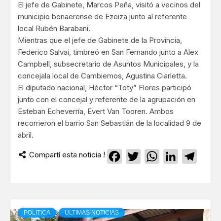
El jefe de Gabinete, Marcos Peña, visitó a vecinos del
municipio bonaerense de Ezeiza junto al referente
local Rubén Barabani.
Mientras que el jefe de Gabinete de la Provincia,
Federico Salvai, timbreó en San Fernando junto a Alex
Campbell, subsecretario de Asuntos Municipales, y la
concejala local de Cambiemos, Agustina Ciarletta.
El diputado nacional, Héctor “Toty” Flores participó
junto con el concejal y referente de la agrupación en
Esteban Echeverría, Evert Van Tooren. Ambos
recorrieron el barrio San Sebastián de la localidad 9 de
abril.
Compartí esta noticia !
Facebook
Twitter
WhatsApp
LinkedIn
Teleg
POLITICA
ULTIMAS NOTICIAS