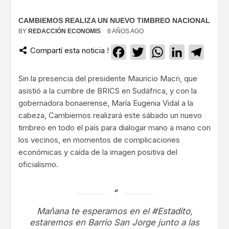
CAMBIEMOS REALIZA UN NUEVO TIMBREO NACIONAL
BY
REDACCIÓN ECONOMIS
8 AÑOS AGO
Compartí esta noticia !
Facebook
Twitter
WhatsApp
LinkedIn
Teleg
Sin la presencia del presidente Mauricio Macri, que
asistió a la cumbre de BRICS en Sudáfrica, y con la
gobernadora bonaerense, María Eugenia Vidal a la
cabeza, Cambiemos realizará este sábado un nuevo
timbreo en todo el país para dialogar mano a mano con
los vecinos, en momentos de complicaciones
económicas y caída de la imagen positiva del
oficialismo.
Mañana te esperamos en el
#Estadito
,
estaremos en Barrio San Jorge junto a las