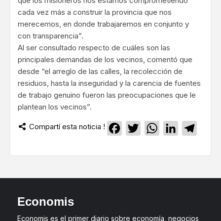
que los misioneros nos estamos comprometiendo
cada vez más a construir la provincia que nos
merecemos, en donde trabajaremos en conjunto y
con transparencia”.
Al ser consultado respecto de cuáles son las
principales demandas de los vecinos, comentó que
desde “el arreglo de las calles, la recolección de
residuos, hasta la inseguridad y la carencia de fuentes
de trabajo genuino fueron las preocupaciones que le
plantean los vecinos”.
Compartí esta noticia !
Facebook
Twitter
WhatsApp
LinkedIn
Teleg
Economis
Economis es el primer diario sobre economía, negocios