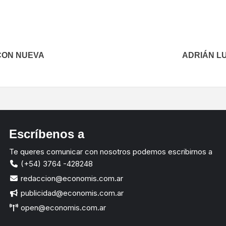
CON NUEVA
ADRIÁN L
Escríbenos a
Te queres comunicar con nosotros podemos escribirnos a
(+54) 3764 -428248
redaccion@economis.com.ar
publicidad@economis.com.ar
open@economis.com.ar