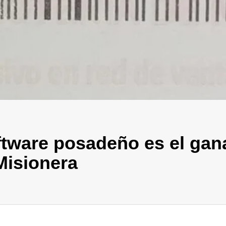
ftware posadeño es el gana
Misionera