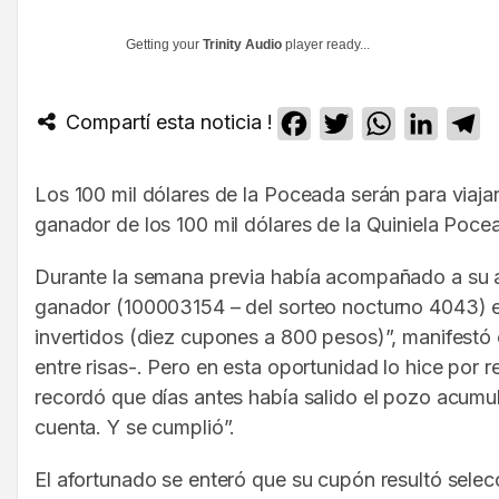
Getting your
Trinity Audio
player ready...
Compartí esta noticia !
Facebook
Twitter
WhatsApp
Linked
T
Los 100 mil dólares de la Poceada serán para viajar 
ganador de los 100 mil dólares de la Quiniela Poce
Durante la semana previa había acompañado a su ab
ganador (100003154 – del sorteo nocturno 4043) el 
invertidos (diez cupones a 800 pesos)”, manifestó
entre risas-. Pero en esta oportunidad lo hice por
recordó que días antes había salido el pozo acumu
cuenta. Y se cumplió”.
El afortunado se enteró que su cupón resultó selec