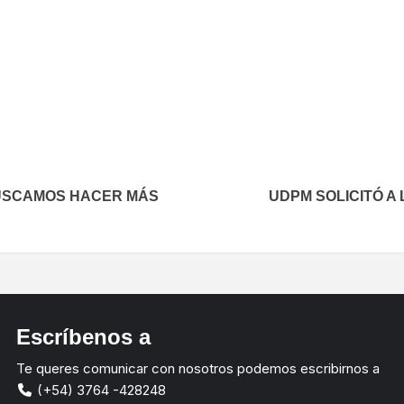
In
elegram
USCAMOS HACER MÁS
UDPM SOLICITÓ A 
Escríbenos a
Te queres comunicar con nosotros podemos escribirnos a
(+54) 3764 -428248