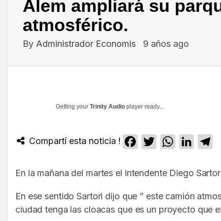
Alem ampliará su parq
atmosférico.
By
Administrador Economis
9 años ago
Getting your
Trinity Audio
player ready...
Compartí esta noticia !
Facebook
Twitter
WhatsApp
Linked
T
En la mañana del martes el intendente Diego Sarto
En ese sentido Sartori dijo que ” este camión atmo
ciudad tenga las cloacas que es un proyecto que es