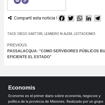
Compartí esta noticia !
Facebook
Twitter
WhatsApp
Linked
T
TAGS:
DIEGO SARTORI
,
LEANDRO N ALEM
,
LICITACIONES
PREVIOUS
PASSALACQUA: “COMO SERVIDORES PÚBLICOS B
EFICIENTE EL ESTADO”
Economis
Economis es el primer diario sobre economía, negocios y
política de la provincia de Misiones. Realizado por un grupo