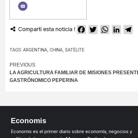
Compartí esta noticia !
Facebook
Twitter
WhatsApp
Linked
T
TAGS:
ARGENTINA
,
CHINA
,
SATÉLITE
PREVIOUS
LA AGRICULTURA FAMILIAR DE MISIONES PRESENTE
GASTRÓNOMICO PEPERINA
Economis
Economis es el primer diario sobre economía, negocios y