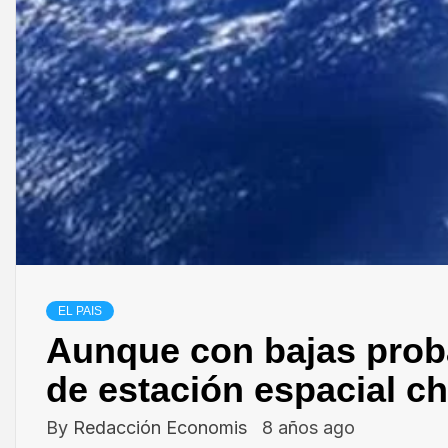
EL PAIS
Aunque con bajas proba
de estación espacial ch
By
Redacción Economis
8 años ago