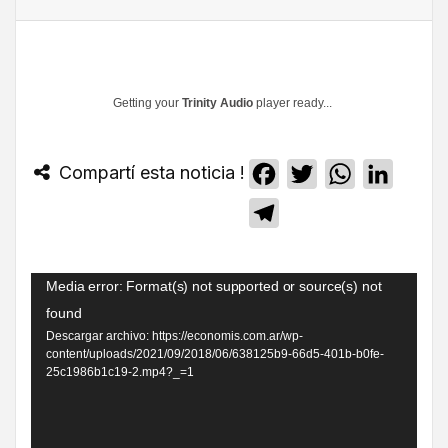
Getting your
Trinity Audio
player ready...
Compartí esta noticia !
Facebook
Twitter
WhatsApp
Linked
Telegram
Reproductor
Media error: Format(s) not supported or source(s) not
de
found
Descargar archivo: https://economis.com.ar/wp-
video
content/uploads/2021/09/2018/06/638125b9-66d5-401b-b0fe-
25c1986b1c19-2.mp4?_=1