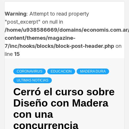
Warning
: Attempt to read property
"post_excerpt" on null in
/home/u938586669/domains/economis.com.ar/
content/themes/magazine-
7/inc/hooks/blocks/block-post-header.php
on
line
15
CORONAVIRUS
EDUCACION
MADERA DURA
ULTIMAS NOTICIAS
Cerró el curso sobre
Diseño con Madera
con una
concurrencia