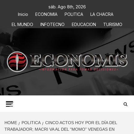
sáb. Ago 8th, 2026
Inicio
ECONOMIA
POLITICA
LA CHACRA
EL MUNDO
INFOTECNO
EDUCACION
TURISMO
ECONOMIS
INFORMACIÓN PARA TOMAR DECISIONES
HOME
POLITICA
CINCO ACTOS HOY POR EL DÍA DEL
TRABAJADOR; MACRI VA AL DEL “MOMO” VENEGAS EN