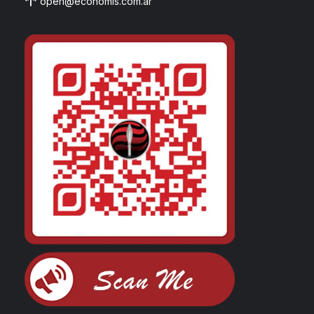
open@economis.com.ar