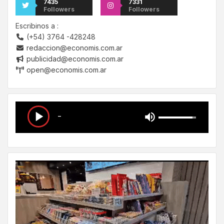
7435
7331
Followers
Followers
Escribinos a :
(+54) 3764 -428248
redaccion@economis.com.ar
publicidad@economis.com.ar
open@economis.com.ar