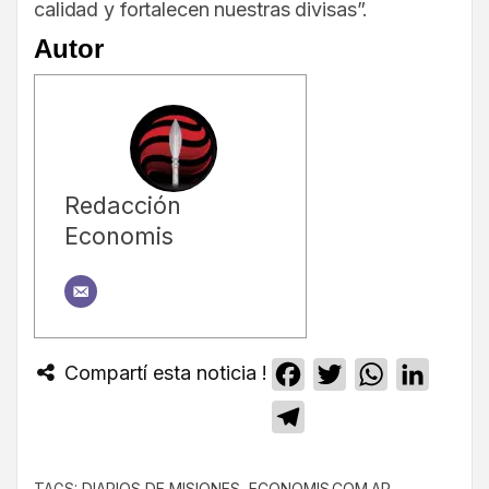
calidad y fortalecen nuestras divisas”.
Autor
Redacción
Economis
Compartí esta noticia !
Facebook
Twitter
WhatsApp
Linked
Telegram
TAGS:
DIARIOS DE MISIONES
,
ECONOMIS.COM.AR