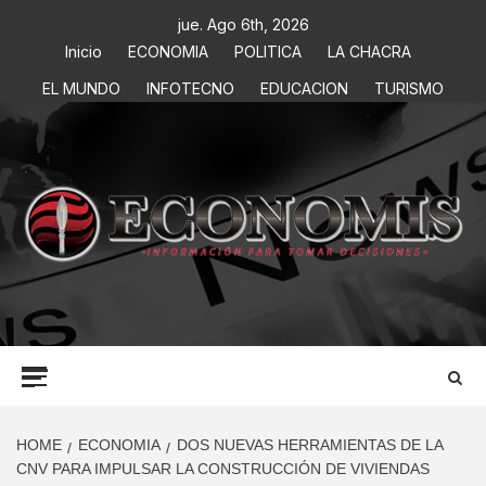
jue. Ago 6th, 2026
Inicio
ECONOMIA
POLITICA
LA CHACRA
EL MUNDO
INFOTECNO
EDUCACION
TURISMO
ECONOMIS
INFORMACIÓN PARA TOMAR DECISIONES
HOME
ECONOMIA
DOS NUEVAS HERRAMIENTAS DE LA
CNV PARA IMPULSAR LA CONSTRUCCIÓN DE VIVIENDAS