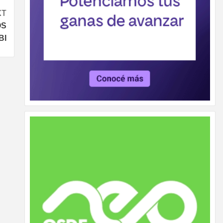
XT
OS
BI