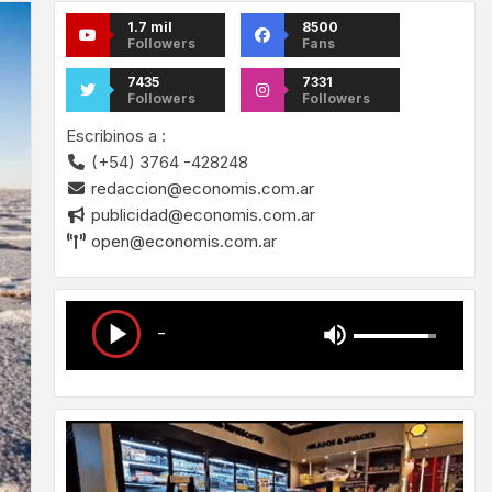
1.7 mil
8500
Followers
Fans
7435
7331
Followers
Followers
Escribinos a :
(+54) 3764 -428248
redaccion@economis.com.ar
publicidad@economis.com.ar
open@economis.com.ar