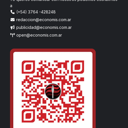
a
(+54) 3764 -428248
redaccion@economis.com.ar
publicidad@economis.com.ar
open@economis.com.ar