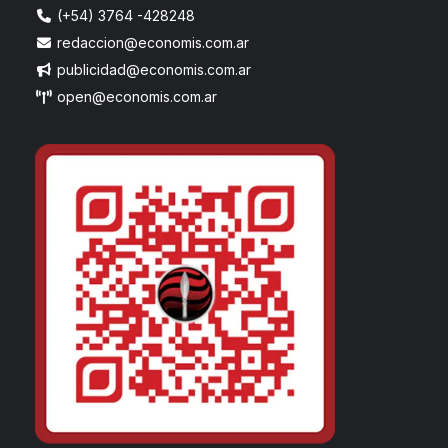
(+54) 3764 -428248
redaccion@economis.com.ar
publicidad@economis.com.ar
open@economis.com.ar